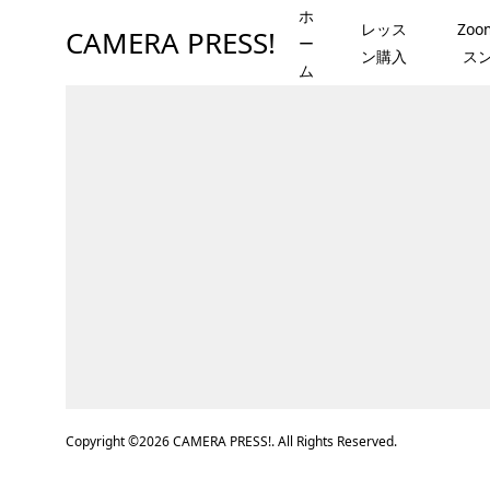
ホ
レッス
Zo
CAMERA PRESS!
ー
ン購入
ス
ム
Copyright ©
2026
CAMERA PRESS!. All Rights Reserved.