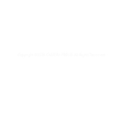
2020.10.20
テスト_Zoomレッスン
Copyright ©
2026
CAMERA PRESS!. All Rights Reserved.