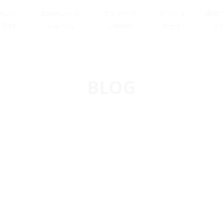
omレッ
Zoomレッス
マンツーマ
ダッシュ
講師
ン予約
ンルーム
ンRoom
ボード
ィ
BLOG