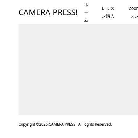
ホ
レッス
Zo
CAMERA PRESS!
ー
ン購入
ス
ム
Copyright ©
2026
CAMERA PRESS!. All Rights Reserved.